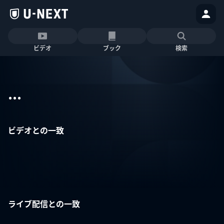
ビデオ
ブック
検索
...
ビデオとの一致
ライブ配信との一致