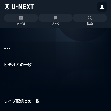
ビデオ
ブック
検索
...
ビデオとの一致
ライブ配信との一致