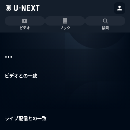
ビデオ
ブック
検索
...
ビデオとの一致
ライブ配信との一致