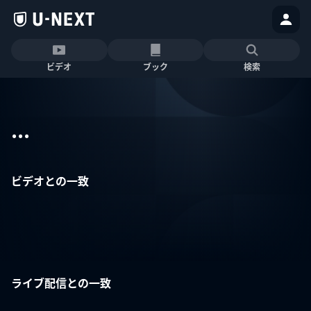
ビデオ
ブック
検索
...
ビデオとの一致
ライブ配信との一致