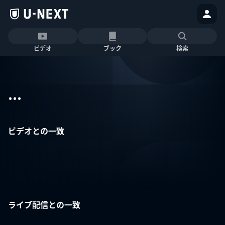
ビデオ
ブック
検索
...
ビデオとの一致
ライブ配信との一致