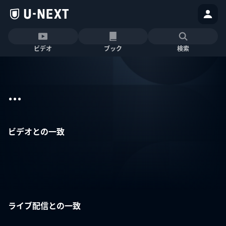
ビデオ
ブック
検索
...
ビデオとの一致
ライブ配信との一致