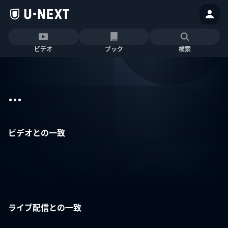
ビデオ
ブック
検索
...
ビデオとの一致
ライブ配信との一致