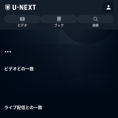
ビデオ
ブック
検索
...
ビデオとの一致
ライブ配信との一致