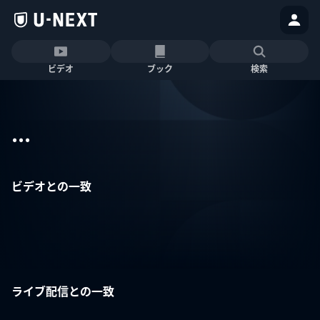
ビデオ
ブック
検索
...
ビデオとの一致
ライブ配信との一致