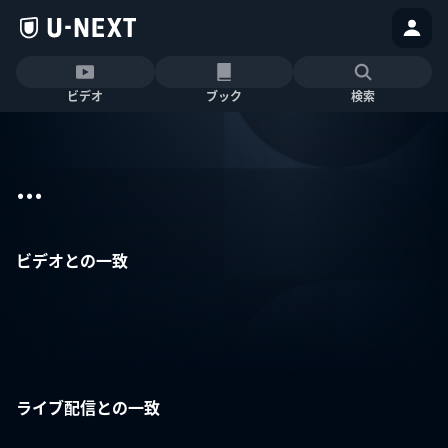
ビデオ
ブック
検索
...
ビデオとの一致
ライブ配信との一致