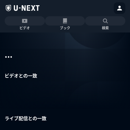
ビデオ
ブック
検索
...
ビデオとの一致
ライブ配信との一致