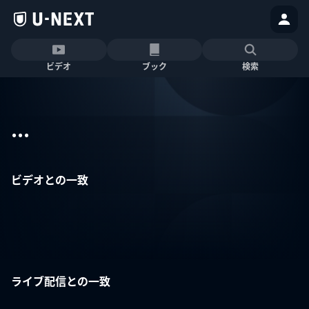
ビデオ
ブック
検索
...
ビデオとの一致
ライブ配信との一致