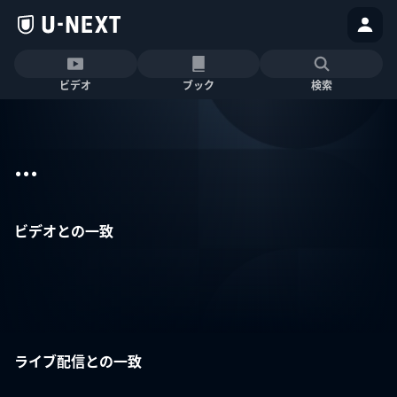
ビデオ
ブック
検索
...
ビデオとの一致
ライブ配信との一致