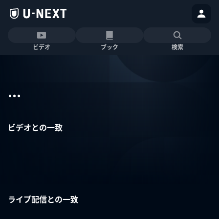
ビデオ
ブック
検索
...
ビデオとの一致
ライブ配信との一致