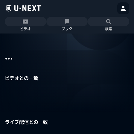
ビデオ
ブック
検索
...
ビデオとの一致
ライブ配信との一致