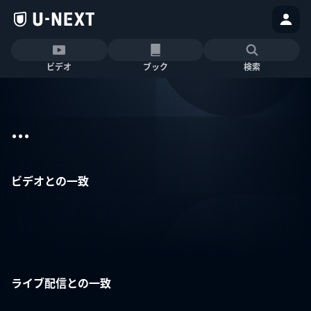
ビデオ
ブック
検索
...
ビデオとの一致
ライブ配信との一致