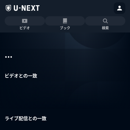
ビデオ
ブック
検索
...
ビデオとの一致
ライブ配信との一致