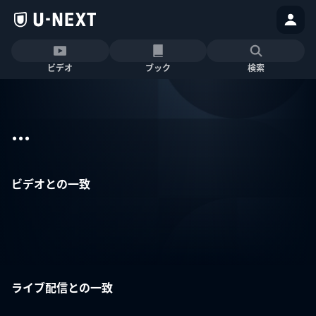
ビデオ
ブック
検索
...
ビデオとの一致
ライブ配信との一致