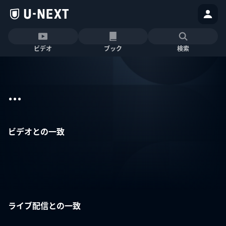
ビデオ
ブック
検索
...
ビデオとの一致
ライブ配信との一致