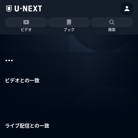
ビデオ
ブック
検索
...
ビデオとの一致
ライブ配信との一致