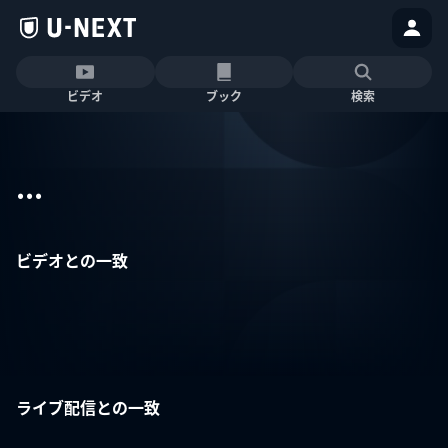
ビデオ
ブック
検索
...
ビデオとの一致
ライブ配信との一致