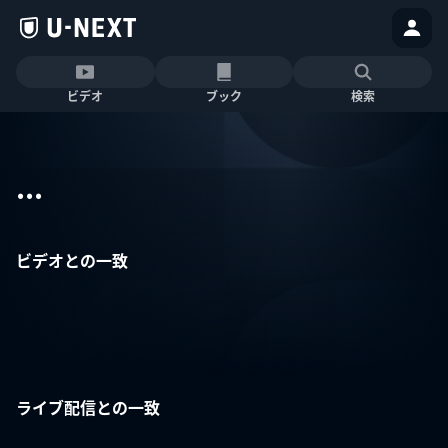
ビデオ
ブック
検索
...
ビデオとの一致
ライブ配信との一致