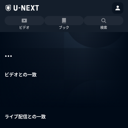
ビデオ
ブック
検索
...
ビデオとの一致
ライブ配信との一致