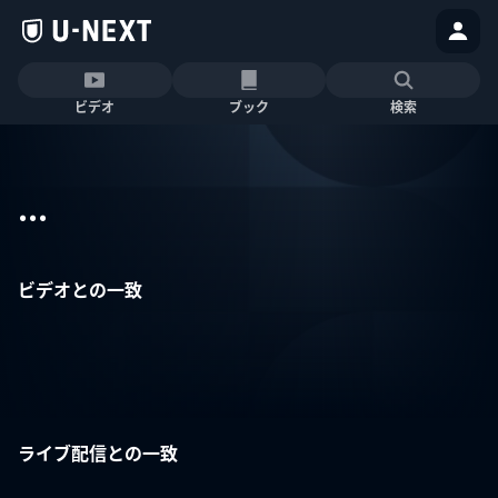
ビデオ
ブック
検索
...
ビデオとの一致
ライブ配信との一致