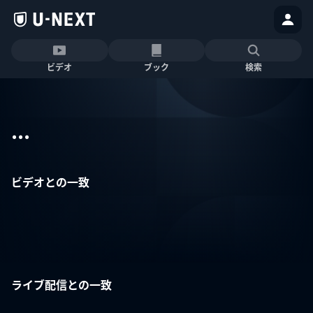
ビデオ
ブック
検索
...
ビデオとの一致
ライブ配信との一致