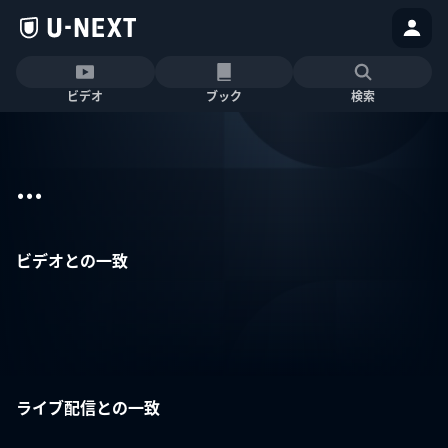
ビデオ
ブック
検索
...
ビデオとの一致
ライブ配信との一致