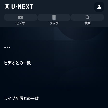
ビデオ
ブック
検索
...
ビデオとの一致
ライブ配信との一致