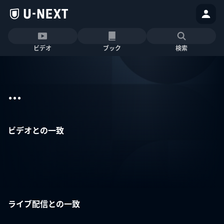
ビデオ
ブック
検索
...
ビデオとの一致
ライブ配信との一致