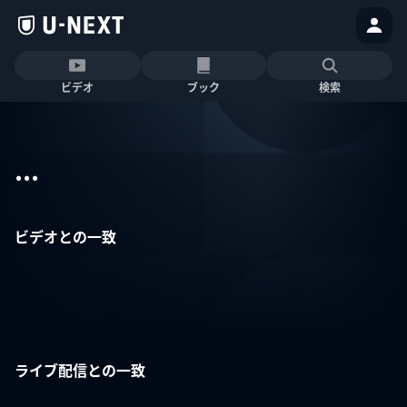
ビデオ
ブック
検索
...
ビデオとの一致
ライブ配信との一致