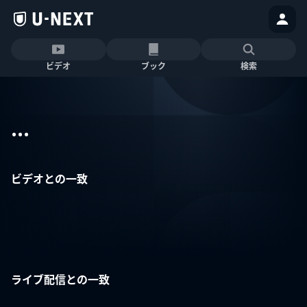
ビデオ
ブック
検索
...
ビデオとの一致
ライブ配信との一致