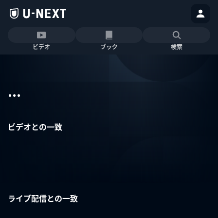
ビデオ
ブック
検索
...
ビデオとの一致
ライブ配信との一致