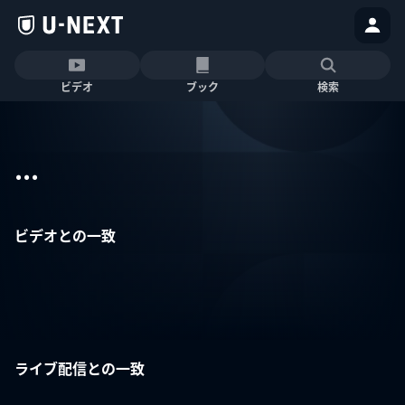
ビデオ
ブック
検索
...
ビデオとの一致
ライブ配信との一致