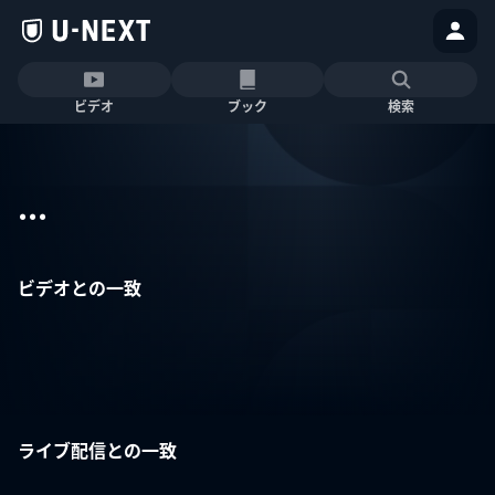
ビデオ
ブック
検索
...
ビデオとの一致
ライブ配信との一致