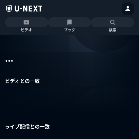
ビデオ
ブック
検索
...
ビデオとの一致
ライブ配信との一致