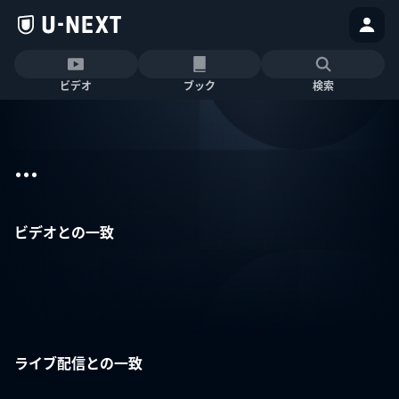
ビデオ
ブック
検索
...
ビデオとの一致
ライブ配信との一致