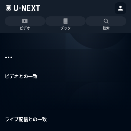
ビデオ
ブック
検索
...
ビデオとの一致
ライブ配信との一致