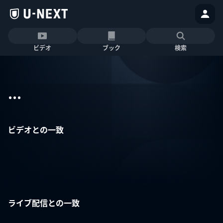
ビデオ
ブック
検索
...
ビデオとの一致
ライブ配信との一致