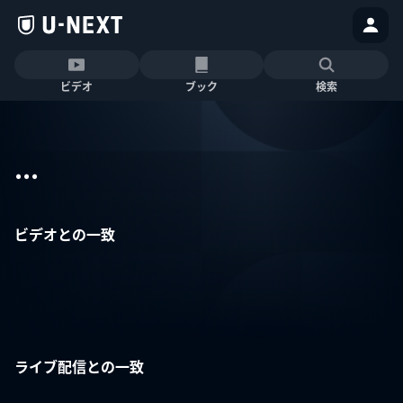
ビデオ
ブック
検索
...
ビデオとの一致
ライブ配信との一致