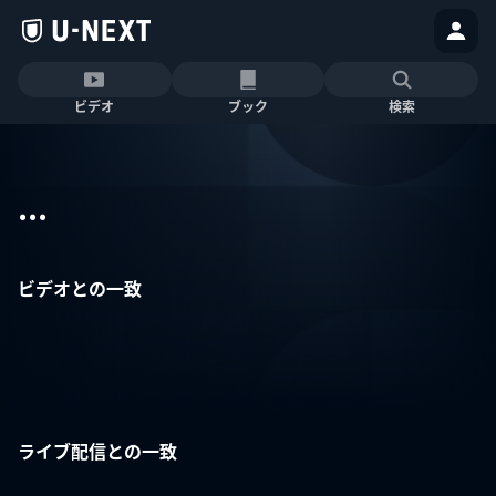
ビデオ
ブック
検索
...
ビデオとの一致
ライブ配信との一致