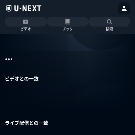
ビデオ
ブック
検索
...
ビデオとの一致
ライブ配信との一致