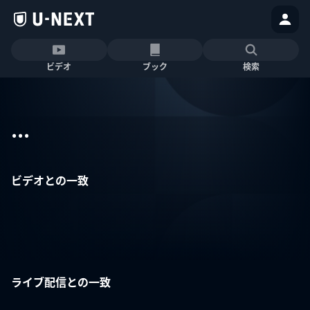
ビデオ
ブック
検索
...
ビデオとの一致
ライブ配信との一致