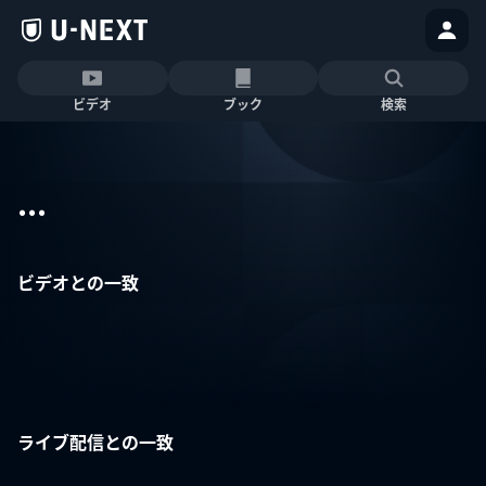
ビデオ
ブック
検索
...
ビデオとの一致
ライブ配信との一致