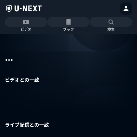
ビデオ
ブック
検索
...
ビデオとの一致
ライブ配信との一致