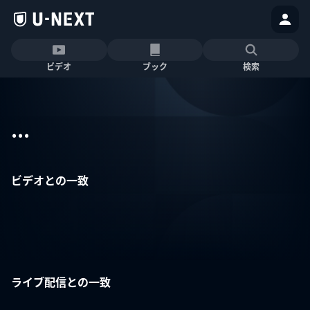
ビデオ
ブック
検索
...
ビデオとの一致
ライブ配信との一致