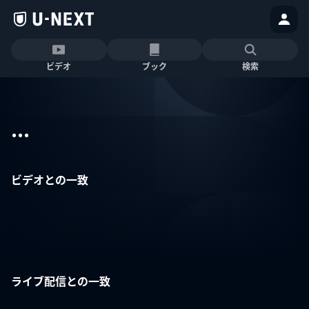
ビデオ
ブック
検索
...
ビデオとの一致
ライブ配信との一致