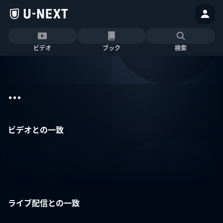
ビデオ
ブック
検索
...
ビデオとの一致
ライブ配信との一致