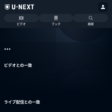
ビデオ
ブック
検索
...
ビデオとの一致
ライブ配信との一致