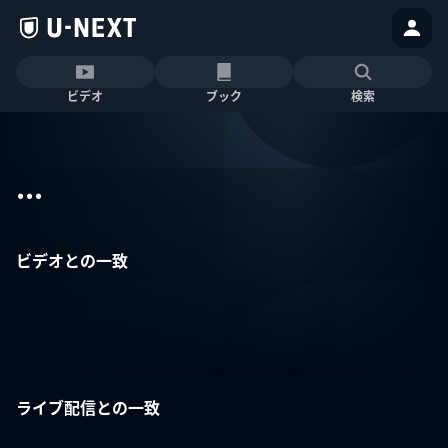
ビデオ
ブック
検索
...
ビデオとの一致
ライブ配信との一致