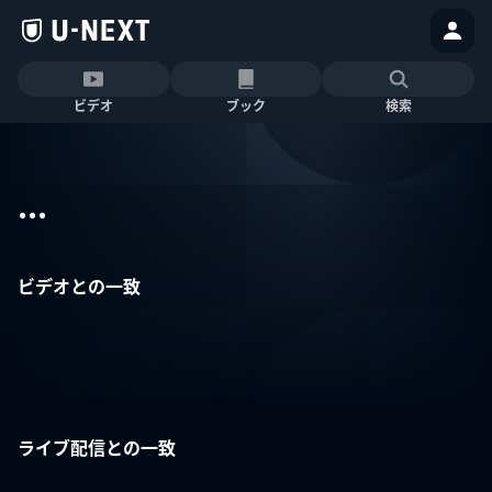
ビデオ
ブック
検索
...
ビデオとの一致
ライブ配信との一致