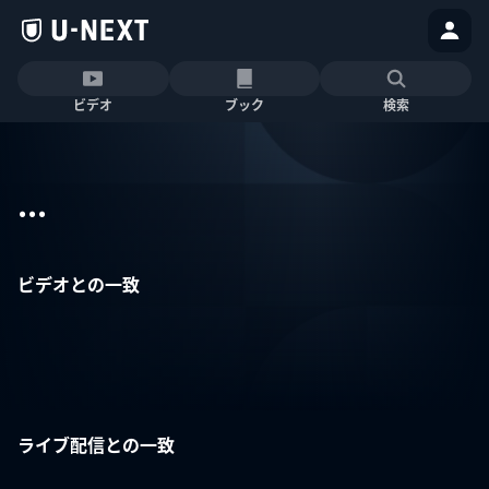
ビデオ
ブック
検索
...
ビデオとの一致
ライブ配信との一致